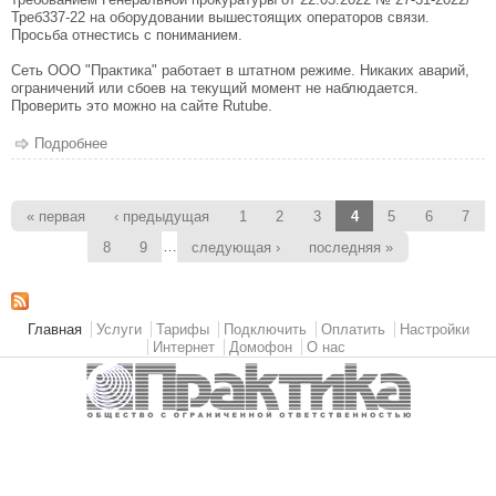
Треб337-22 на оборудовании вышестоящих операторов связи.
Просьба отнестись с пониманием.
Сеть ООО "Практика" работает в штатном режиме. Никаких аварий,
ограничений или сбоев на текущий момент не наблюдается.
Проверить это можно на сайте Rutube.
Подробнее
о Про скорость YouTube и работу Google Play
Страницы
« первая
‹ предыдущая
1
2
3
4
5
6
7
…
8
9
следующая ›
последняя »
Главное меню
Главная
Услуги
Тарифы
Подключить
Оплатить
Настройки
Интернет
Домофон
О нас