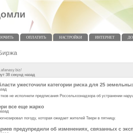
домли
ЛЮЧИТЬ
ОПЛАТИТЬ
НАСТРОЙКИ
ИНТЕРНЕТ
Д
Биржа
.afanasy.biz/
ут 38 секунд назад
бласти ужесточили категории риска для 25 земельны
азад
стков не исполнили предписания Россельхознадзора об устранении нару
ери все еще жарко
азад
огнозировал погоду, которая ожидает жителей Твери в пятницу.
ариев предупредили об изменениях, связанных с экс