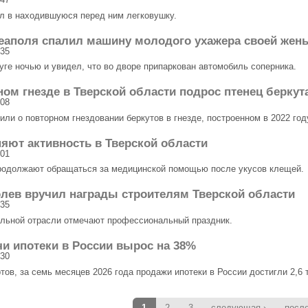
л в находившуюся перед ним легковушку.
еаполя спалил машину молодого ухажера своей жен
:35
уге ночью и увидел, что во дворе припаркован автомобиль соперника.
ном гнезде в Тверской области подрос птенец беркут
:08
ли о повторном гнездовании беркутов в гнезде, построенном в 2022 год
яют активность в Тверской области
:01
родолжают обращаться за медицинской помощью после укусов клещей.
лев вручил награды строителям Тверской области
:35
ельной отрасли отмечают профессиональный праздник.
и ипотеки в России вырос на 38%
:30
тов, за семь месяцев 2026 года продажи ипотеки в России достигли 2,6 
1
2
3
следующая ›
посл