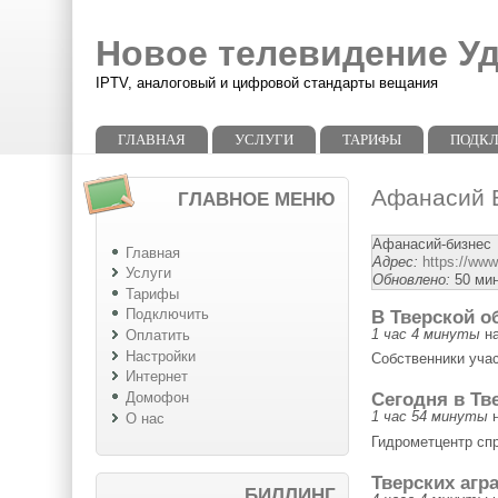
Перейти к основному содержанию
Skip to search
Новое телевидение У
IPTV, аналоговый и цифровой стандарты вещания
Главное меню
ГЛАВНАЯ
УСЛУГИ
ТАРИФЫ
ПОДК
Афанасий 
ГЛАВНОЕ МЕНЮ
Афанасий-бизнес
Главная
Адрес:
https://www
Услуги
Обновлено:
50 мин
Тарифы
В Тверской о
Подключить
1 час 4 минуты
н
Оплатить
Настройки
Собственники уча
Интернет
Сегодня в Тв
Домофон
1 час 54 минуты
н
О нас
Гидрометцентр спр
Тверских агр
БИЛЛИНГ