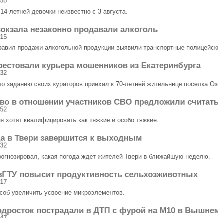
:55
4-летней девочки неизвестно с 3 августа.
вокзала незаконно продавали алкоголь
:15
равил продажи алкогольной продукции выявили транспортные полицейск
рестовали курьера мошенников из Екатеринбурга
:32
по заданию своих кураторов приехал к 70-летней жительнице поселка Озе
во в отношении участников СВО предложили считать
:52
я хотят квалифицировать как тяжкие и особо тяжкие.
а в Твери завершится к выходным
:32
рогнозировал, какая погода ждет жителей Твери в ближайшую неделю.
вГТУ повысит продуктивность сельхозживотных
:17
соб увеличить усвоение микроэлементов.
дросток пострадали в ДТП с фурой на М10 в Вышне
:47