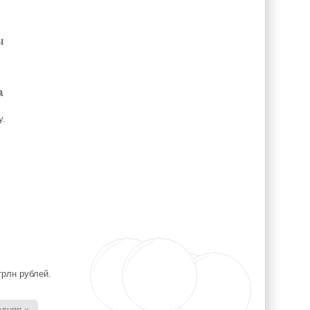
ы
а
у.
трлн рублей.
едняя »