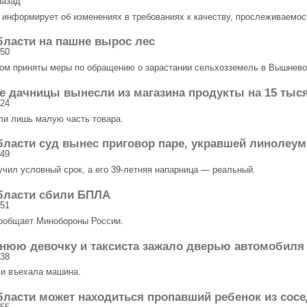
азад
информирует об изменениях в требованиях к качеству, прослеживаемости
бласти на пашне вырос лес
:50
ом приняты меры по обращению о зарастании сельхозземель в Вышнево
е дачницы вынесли из магазина продукты на 15 тыс
:24
ли лишь малую часть товара.
бласти суд вынес приговор паре, укравшей линолеум
:49
учил условный срок, а его 39-летняя напарница — реальный.
области сбили БПЛА
:51
ообщает Минобороны России.
тнюю девочку и таксиста зажало дверью автомобиля
:38
си въехала машина.
бласти может находиться пропавший ребенок из сосе