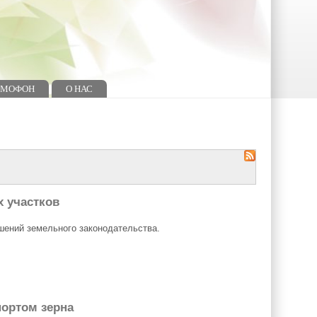
ОМОФОН
О НАС
х участков
шений земельного законодательства.
портом зерна