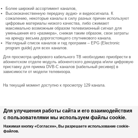
Более широкий ассортимент каналов,
Высококачественную передачу аудио- и видеосигнала. К
сожалению, некоторые каналы в силу разных причин используют
цифровые материалы низкого качества, либо сжимают
максимально возможным образом телевизионный сигнал для
уменьшения его «размера», снижая таким образом, свои затраты
на аренду весьма дорогостоящего спутникового канала.
Наглядный список каналов и гид программ – EPG (Electronic
program guide) для всех каналов.
Для просмотра цифрового кабельного ТВ необходимо приобрести в
абонентском отделе модуль абонентского декодера и/или цифровую
приставку для приема DVB-C каналов (кабельный ресивер) в
зависимости от модели телевизора.
На текущий момент доступно к просмотру 129 канала.
Для улучшения работы сайта и его взаимодействия
с пользователями мы используем файлы cookie.
Главное меню
Главная
Услуги
Тарифы
Подключить
Оплатить
Настройки
Интернет
Домофон
О нас
Нажимая кнопку «Согласен», Вы разрешаете использование cookie-
файлов.