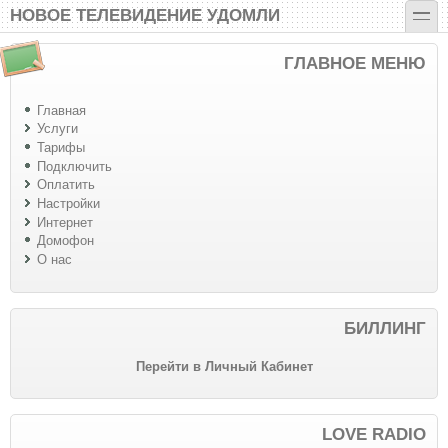
Перейти к основному содержанию
Skip to search
toggle
НОВОЕ ТЕЛЕВИДЕНИЕ УДОМЛИ
ГЛАВНОЕ МЕНЮ
Главная
Услуги
Тарифы
Подключить
Оплатить
Настройки
Интернет
Домофон
О нас
БИЛЛИНГ
Перейти в Личный Кабинет
LOVE RADIO