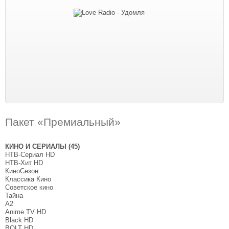
Пакет «Премиальный»
КИНО И СЕРИАЛЫ (45)
НТВ-Сериал HD
НТВ-Хит HD
КиноСезон
Классика Кино
Советское кино
Тайна
А2
Anime TV HD
Black HD
BOLT HD