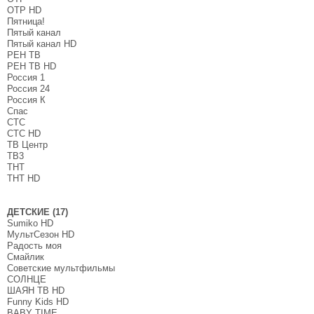
ОТР HD
Пятница!
Пятый канал
Пятый канал HD
РЕН ТВ
РЕН ТВ HD
Россия 1
Россия 24
Россия К
Спас
СТС
СТС HD
ТВ Центр
ТВ3
ТНТ
ТНТ HD
ДЕТСКИЕ (17)
Sumiko HD
МультСезон HD
Радость моя
Смайлик
Советские мультфильмы
СОЛНЦЕ
ШАЯН ТВ HD
Funny Kids HD
BABY TIME