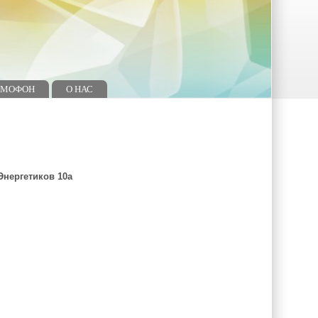
ОМОФОН
О НАС
 Энергетиков 10а