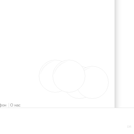
фон
О нас
DR