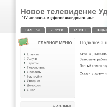
Перейти к основному содержанию
Skip to search
Новое телевидение У
IPTV, аналоговый и цифровой стандарты вещания
Главное меню
ГЛАВНАЯ
УСЛУГИ
ТАРИФЫ
ПОДК
Подключен
ГЛАВНОЕ МЕНЮ
Главная
Admin
- пн, 06/07/2015
Услуги
Завершены работы
Тарифы
Полный список п
Подключить
Оплатить
Оставить заявку 
Настройки
Интернет
Домофон
О нас
БИЛЛИНГ