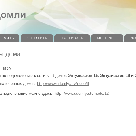
домли
ЛЮЧИТЬ
ОПЛАТИТЬ
НАСТРОЙКИ
ИНТЕРНЕТ
Д
ы дома
 - 15:20
 по подключению к сети КТВ домов
Энтузиастов 16, Энтузиастов 18 и
одключенных домов:
http://www.udomlya.tv/node/8
на подключение можно здесь:
http://www.udomlya.tv/node/12